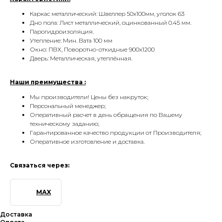
Каркас металлический: Швеллер 50х100мм, уголок 63
Дно пола: Лист металлический, оцинкованный 0.45 мм.
Парогидроизоляция.
Утепление: Мин. Вата 100 мм
Окно: ПВХ, Поворотно-откидные 900х1200
Дверь: Металлическая, утеплённая.
Наши преимущества :
Мы производители! Цены без накруток;
Персональный менеджер;
Оперативный расчет в день обращения по Вашему
техническому заданию;
Гарантированное качество продукции от Производителя;
Оперативное изготовление и доставка.
Производство, продажа
Связаться через:
и аренда качественных бытовок
тел. 8 (391) 294 68 76
MAX
amadei24@mail.ru
Каталог бытовок
Доставка