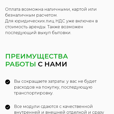
Оплата возможна наличными, картой или
безналичным расчетом.
КАК МЫ
Для юридических лиц НДС уже включен в
стоимость аренды. Также возможен
РАБОТАЕМ
последующий выкуп бытовки.
1
ПРЕИМУЩЕСТВА
Оставляете заявку
РАБОТЫ
С НАМИ
После заявки менеджеры
подбирают подходящую по
размерам бытовку
Вы сокращаете затраты: у вас не будет
расходов на покупку, последующую
ОСТАВИТЬ ЗАЯВКУ
транспортировку.
Все модули сдаются с качественной
внутренней и внешней отделкой и сразу