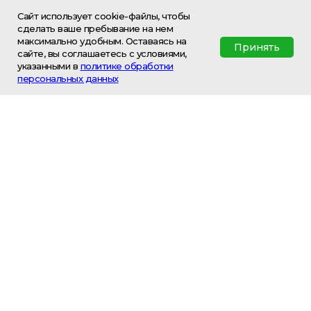
Посты КПП
Сайт использует cookie-файлы, чтобы
сделать ваше пребывание на нем
Информация
максимально удобным. Оставаясь на
Принять
сайте, вы соглашаетесь с условиями,
О компании
указанными в
политике обработки
Доставка и оплата
персональных данных
Условия аренды
Полезная информация
Политика конфиденциальности
Контакты
ООО «Амадей»
@ 2021-2026
Все права защищены