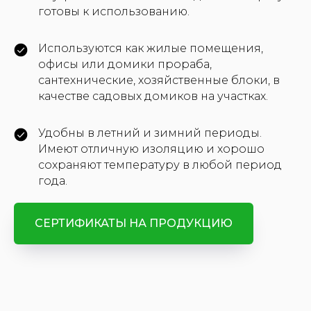
2
готовы к использованию.
Фото по запросу
Используются как жилые помещения,
Отправляем фото и видео
офисы или домики прораба,
конкретной бытовки по запросу
сантехнические, хозяйственные блоки, в
качестве садовых домиков на участках.
Удобны в летний и зимний периоды.
3
Имеют отличную изоляцию и хорошо
сохраняют температуру в любой период
года.
Договор
Составляем договор и проводим
взаиморасчеты
СЕРТИФИКАТЫ НА ПРОДУКЦИЮ
4