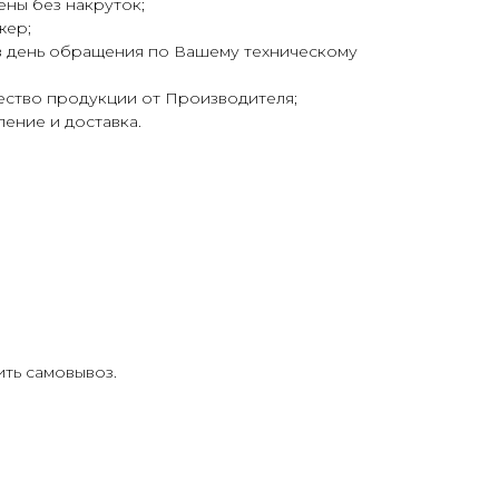
ны без накруток;
жер;
в день обращения по Вашему техническому
ество продукции от Производителя;
ение и доставка.
ть самовывоз.