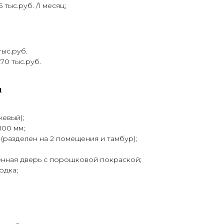
 тыс.руб. /1 месяц;
тыс.руб.
70 тыс.руб.
и
жевый);
100 мм;
 (разделен на 2 помещения и тамбур);
енная дверь с порошковой покраской;
одка;